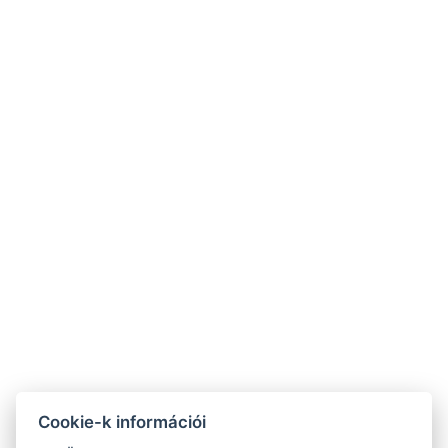
Kövessen minket!
+36 30 265 7312
foglalas@szentandrasinyaralok.hu
Cookie-k információi
ÁSZF