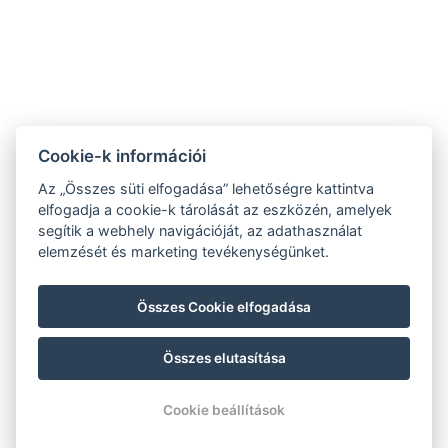
+36 30 265 7312
foglalas@szentandrasinyaralok.hu
Cookie-k információi
ÁSZF
ADATVÉDELEM
Az „Összes süti elfogadása” lehetőségre kattintva
elfogadja a cookie-k tárolását az eszközén, amelyek
IMPRESSZUM
segítik a webhely navigációját, az adathasználat
HÁZIREND
elemzését és marketing tevékenységünket.
Összes Cookie elfogadása
Összes elutasítása
© Copyright 2026 | Minden jog fenntartva |
Previo szállodai szoftver
Cookie beállítások